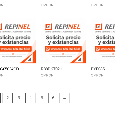
ON
OMRON
OMRON
XG05024CD
R88DKT02H
PYF08S
ON
OMRON
OMRON
2
3
4
5
6
→