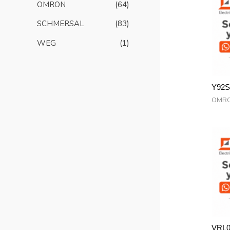
OMRON
(64)
SCHMERSAL
(83)
WEG
(1)
Y92S
OMR
VRL0