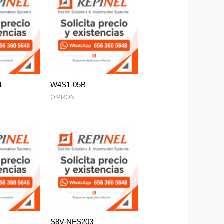
1
W4S1-05B
OMRON
S8V-NFS203