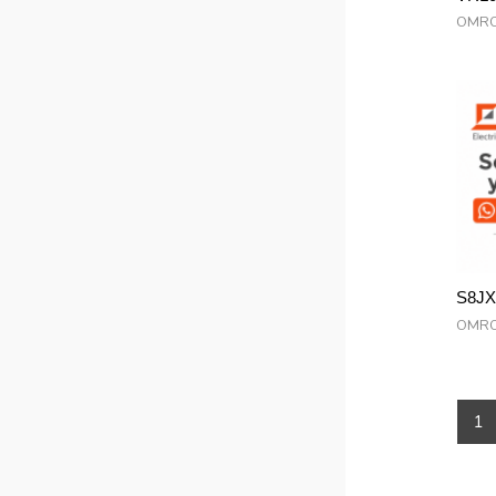
OMR
S8J
OMR
1