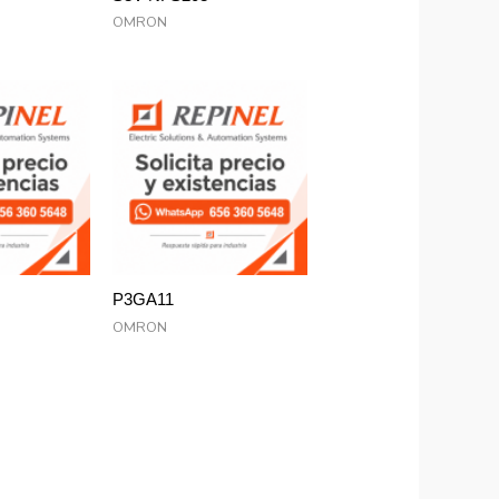
OMRON
P3GA11
OMRON