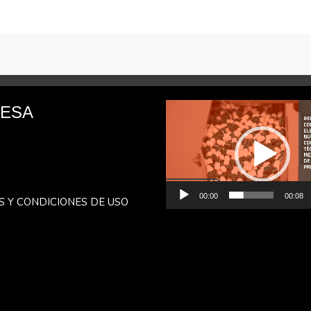
Reproductor
ESA
de
vídeo
00:00
00:08
S Y CONDICIONES DE USO