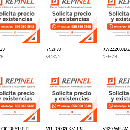
29
Y92F30
XW2Z200JB3
ON
OMRON
OMRON
70020K514BJ1
VRL070020K514BJ
V430-WE-3M