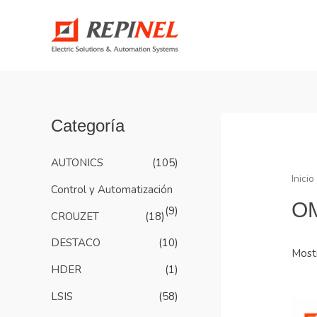
Categoría
AUTONICS
(105)
Inicio
Control y Automatización
O
(9)
CROUZET
(18)
DESTACO
(10)
Most
HDER
(1)
LSIS
(58)