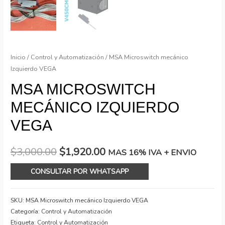
Inicio
/
Control y Automatización
/ MSA Microswitch mecánico
Izquierdo VEGA
MSA MICROSWITCH
MECÁNICO IZQUIERDO
VEGA
$
3,000.00
$
1,920.00
MAS 16% IVA + ENVIO
CONSULTAR POR WHATSAPP
SKU:
MSA Microswitch mecánico Izquierdo VEGA
Categoría:
Control y Automatización
Etiqueta:
Control y Automatización