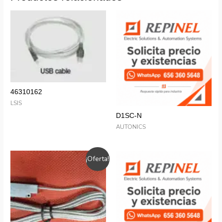
46310162
LSIS
D1SC-N
AUTONICS
¡Oferta!