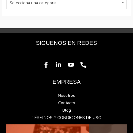
Selecciona una categoría
d
e
5
SIGUENOS EN REDES
EMPRESA
Nosotros
Contacto
Blog
TÉRMINOS Y CONDICIONES DE USO
Reproductor